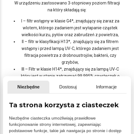
W urządzeniu zastosowano 3-stopniowy poziom filtracji
na który składają się:
I – filtr wstępny w klasie G4*, znajdujący się zaraz za
wlotem, którego zadaniem jest wyłapanie cząstek
wielkości kurzu, pyłów oraz zabrudzeń z powietrza,
II – filtr w klasyfikacji H13*, znajdujący się za filtrem
wstępny i przed lampą UV-C, którego zadaniem jest
filtracja powietrza z drobnoustrojów, bakterii, czy
grzybów,
III – Filtr w klasie H14*, znajdujący się za lampą UV-C
który jest w stanie zatrzymać 99,995% cząsteczek o
rozmiarze 0,1 µm takich jak np. wirusy.
Niezbędne
Dostosuj
Informacje
Komora składająca się z filtrów H13 i H14 oraz lampy UV-C
jest komorą szczelną, a promieniowanie lampy UV-C
Ta strona korzysta z ciasteczek
powoduje rozpad komórek mikroorganizmów skutecznie
zwalczając je z wnętrza urządzenia. W panelach
Niezbędne ciasteczka umożliwiają prawidłowe
bocznych zastosowano diody LED informujące
funkcjonowanie strony internetowej, zapewniając
użytkownika o działaniu lampy UV-C. Sama lampa działa
podstawowe funkcje, takie jak nawigacja po stronie i dostęp