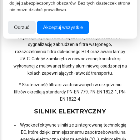
interwałowo w cyklach jedna godzina naświetlanie
do jej zabezpieczonych obszarów. Bez tych ciasteczek strona
komory, kolejną godzinę lampa jest wyłączona.
nie może działać prawidłowo.
Urządzenie spełnia wymagania normy PN PN-EN 62471
dotyczące bezpieczeństwo fotobiologicznego lamp.
Odrzuć
Akceptuj wszystkie
Inteligentny system sterowania pozwala na 4 – stopniową
regulacje wydajności. Urządzenie jest wyposażone w
sygnalizację zabrudzenia filtra wstępnego,
rozszczelnienia filtra dokładnego H14 oraz awarii lampy
UV-C. Całość zamknięto w nowoczesnej konstrukcji
wykonanej z malowanej blachy aluminiowej osadzonej na
kołach zapewniających łatwość transportu.
* Skuteczność filtracji zastosowanych w urządzeniu
filtrów określają standardy PN-EN 779, PN-EN 1822-1, PN-
EN 1822-4
SILNIK ELEKTRYCZNY
Wysokoefektywne silniki ze zintegrowaną technologią
EC, które dzięki zmniejszonemu zapotrzebowaniu na
energię elektryczną (niższa emisja CO
), minimalizują